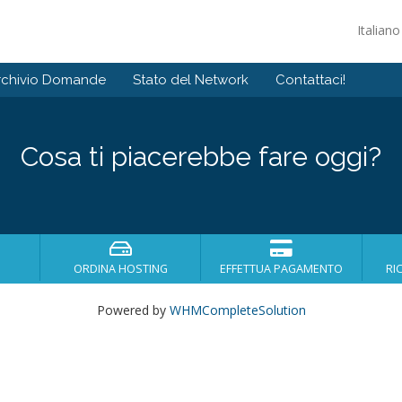
Italian
rchivio Domande
Stato del Network
Contattaci!
Cosa ti piacerebbe fare oggi?
ORDINA HOSTING
EFFETTUA PAGAMENTO
RI
Powered by
WHMCompleteSolution