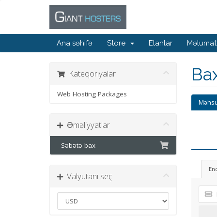
Ana səhifə
Store
Elanlar
Məlumat
Ba
Kateqoriyalar
Web Hosting Packages
Məhsu
Əməliyyatlar
Səbətə bax
En
Valyutanı seç