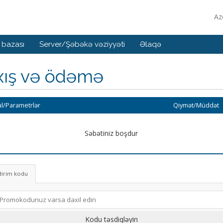
Az
 bazası
Server/Şəbəkə vəziyyəti
Əlaqə
xış və ödəmə
l/Parametrlər
Qiymət/Müddət
Səbətiniz boşdur
dirim kodu
Kodu təsdiqləyin