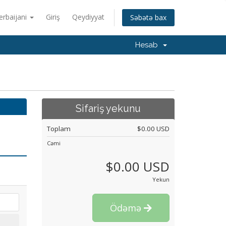
erbaijani
Giriş
Qeydiyyat
Səbətə bax
Hesab
Sifariş yekunu
Toplam
$0.00 USD
Cəmi
$0.00 USD
Yekun
Ödəmə